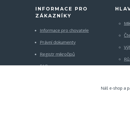
INFORMACE PRO
HLA
ZÁKAZNÍKY
Mi
Informace pro chovatele
Čt
Právní dokumenty
Vý
Registr mikročipů
Rů
FAQ
Kontakt
Náš e-shop a pa