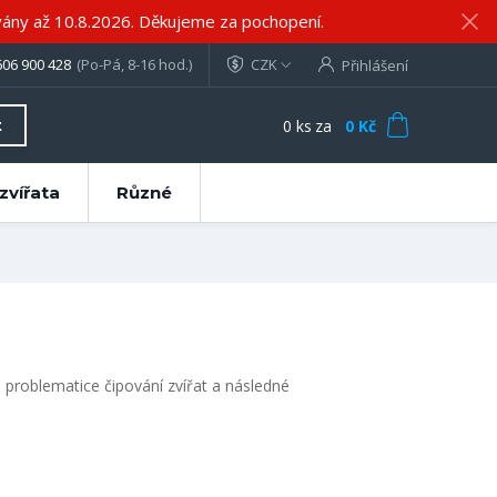
ány až 10.8.2026. Děkujeme za pochopení.
606 900 428
(Po-Pá, 8-16 hod.)
CZK
Přihlášení
0
ks
za
0 Kč
t
zvířata
Různé
 problematice čipování zvířat a následné