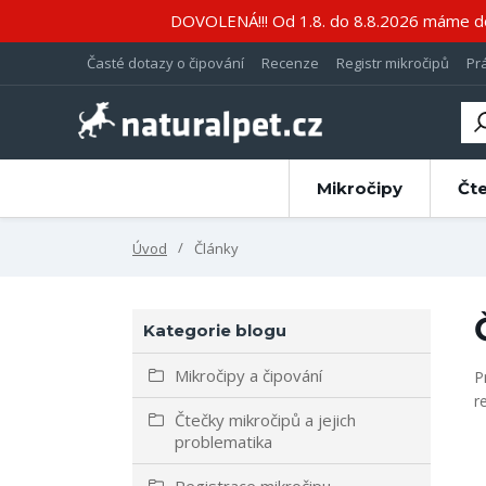
DOVOLENÁ!!! Od 1.8. do 8.8.2026 máme do
Časté dotazy o čipování
Recenze
Registr mikročipů
Pr
Mikročipy
Čt
Úvod
Články
Kategorie blogu
Mikročipy a čipování
P
r
Čtečky mikročipů a jejich
problematika