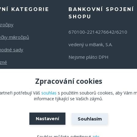
VNÍ KATEGORIE
BANKOVNÍ SPOJENÍ 
SHOPU
kročipy
670100-2214276642/6210
ečky mikročipů
vedený u mBank, S.A.
hodné sady
Nejsme plátci DPH
zné
Zpracování cookies
rtneři potřebují Váš
souhlas
s použitím souborů cookies, aby Vám m
informace týkající se Vašich zájmů.
Nastavení
Souhlasím
Vytvořeno na
Eshop-rychle.cz
Souhlas můžete odmítnout
zde
.