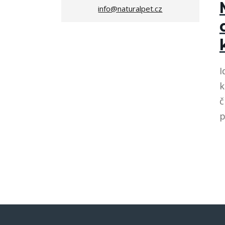
info@naturalpet.cz
I
k
č
p