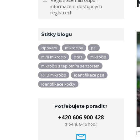
Registrace mikročipu -
informace o dostupných
registrech
Štítky blogu
cipovani
mikrocipy
psi
mini mikrocip
cites
mikročip
mikročip s teplotním senzorem
RFID mikročip
identifikace psa
identifikace kočky
Potřebujete poradit?
+420 606 900 428
(Po-Pá, 8-16 hod.)