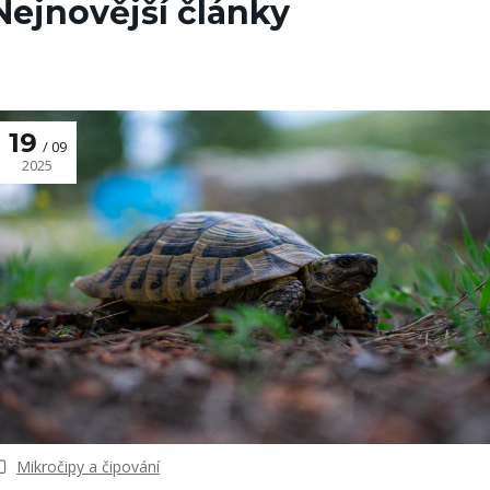
Nejnovější články
19
09
2025
Mikročipy a čipování