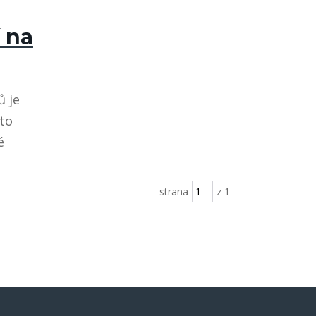
 na
ů je
nto
é
strana
z 1