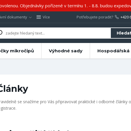
volenou. Objednávky pořízené v termínu 1. - 8.8. budou expedov
ávní dokumenty
Více
Potřebujete poradit?
+420 
Hleda
ečky mikročipů
Výhodné sady
Hospodářská 
Články
ravidelně se snažíme pro Vás připravovat praktické i odborné články o
egistrace.