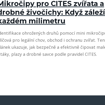
Mikročipy pro CITES zvířata a
drobné živočichy: Když záleží
každém milimetru
dentifikace ohrožených druhů pomocí mini mikročip
líčová pro legální chov, obchod i ochranu zvířat. Te
lánek ukazuje, jak bezpečně a efektivně čipovat mal
táky, plazy a drobné savce podle pravidel CITES.