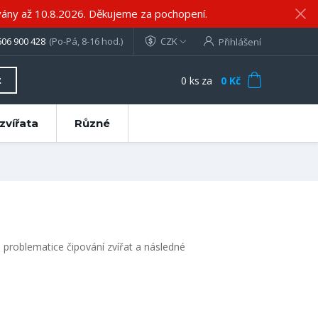
ány až 10.8.2026. Děkujeme za pochopení.
606 900 428
(Po-Pá, 8-16 hod.)
CZK
Přihlášení
0
ks
za
0 Kč
t
zvířata
Různé
 problematice čipování zvířat a následné