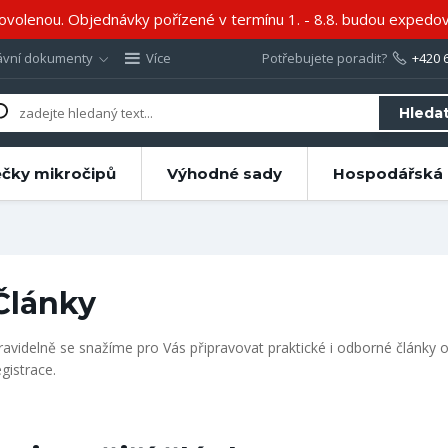
volenou. Objednávky pořízené v termínu 1. - 8.8. budou expedov
ávní dokumenty
Více
Potřebujete poradit?
+420 
Hleda
ečky mikročipů
Výhodné sady
Hospodářská 
Články
ravidelně se snažíme pro Vás připravovat praktické i odborné články o
egistrace.