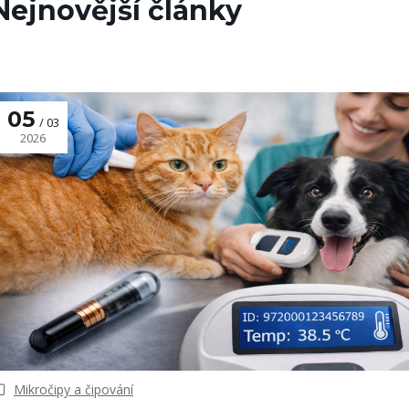
Nejnovější články
05
03
2026
Mikročipy a čipování