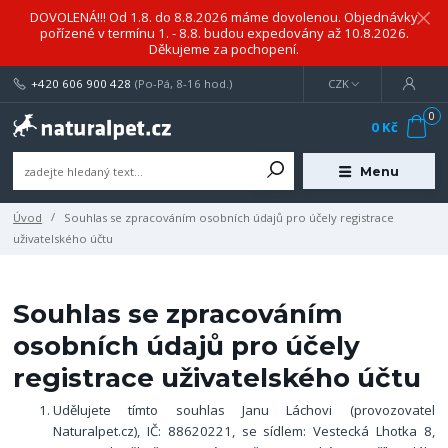
DOVOLENÁ!!! Od 1.8. do 8.8.2026 máme dovolenou. Objednávky
pořízené v termínu 1. - 8.8. budou expedovány až 10.8.2026.
Děkujeme za pochopení.
+420 606 900 428
(Po-Pá, 8-16 hod.)
CZK
0
0 Kč
Menu
Úvod
Souhlas se zpracováním osobních údajů pro účely registrace
uživatelského účtu
Souhlas se zpracováním
osobních údajů pro účely
registrace uživatelského účtu
Udělujete tímto souhlas Janu Láchovi (provozovatel
Naturalpet.cz), IČ: 88620221, se sídlem: Vestecká Lhotka 8,