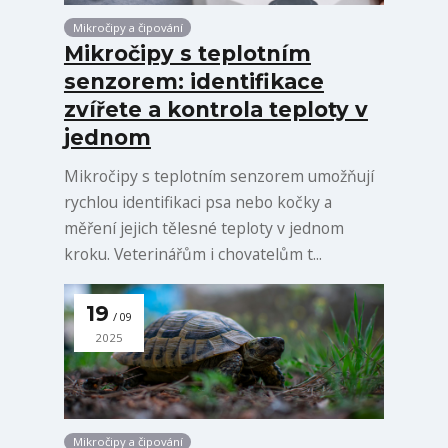
Mikročipy a čipování
Mikročipy s teplotním
senzorem: identifikace
zvířete a kontrola teploty v
jednom
Mikročipy s teplotním senzorem umožňují
rychlou identifikaci psa nebo kočky a
měření jejich tělesné teploty v jednom
kroku. Veterinářům i chovatelům t...
19
09
2025
Mikročipy a čipování