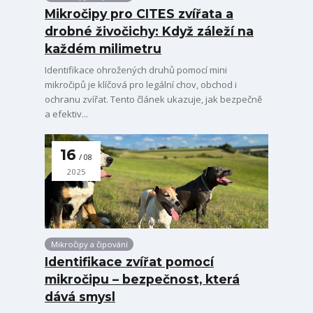
Mikročipy pro CITES zvířata a
drobné živočichy: Když záleží na
každém milimetru
Identifikace ohrožených druhů pomocí mini
mikročipů je klíčová pro legální chov, obchod i
ochranu zvířat. Tento článek ukazuje, jak bezpečně
a efektiv...
16
08
2025
Mikročipy a čipování
Identifikace zvířat pomocí
mikročipu – bezpečnost, která
dává smysl