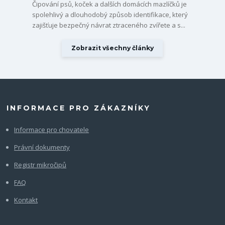
Čipování psů, koček a dalších domácích mazlíčků je
spolehlivý a dlouhodobý způsob identifikace, který
zajišťuje bezpečný návrat ztraceného zvířete a s...
Zobrazit všechny články
INFORMACE PRO ZÁKAZNÍKY
Informace pro chovatele
Právní dokumenty
Registr mikročipů
FAQ
Kontakt