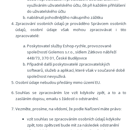
využíváním uživatelského účtu, čili při každém přihlášení
do uživatelského účtu
nabídnutí pohodlnějšího nákupního zážitku
Zpracování osobních údajů je prováděno Správcem osobních
údajů, osobní údaje však mohou zpracovávat i tito
zpracovatelé:
Poskytovatel služby Eshop-rychle, provozované
společností Golemos s.r.o., sídlem Zátkovo nábřeží
448/73, 370 01, České Budějovice
Případně další poskytovatelé zpracovatelských
softwarů, služeb a aplikací, které však v současné době
společnost nevyužívá.
Osobní ú
daje nebudou předány mimo území EU.
Souhlas se zpracováním lze vzít kdykoliv zpět, a to a to
zasláním dopisu, emailu s žádostí o odstranění.
Vezměte, prosíme, na vědomí, že podle Nařízení máte právo:
vzít souhlas
se zpracováním osobních údajů kdykoliv
zpět, toto zpětvzetí bude mít za následek odstranění