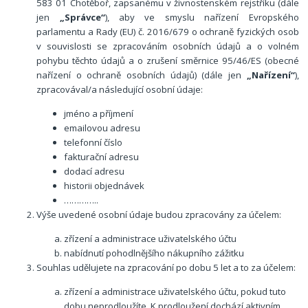
583 01 Chotěboř, zapsanému v živnostenském rejstříku
(dále
jen
„Správce“
), aby ve smyslu nařízení Evropského
parlamentu a Rady (EU) č. 2016/679 o ochraně fyzických osob
v souvislosti se zpracováním osobních údajů a o volném
pohybu těchto údajů a o zrušení směrnice 95/46/ES (obecné
nařízení o ochraně osobních údajů) (dále jen
„Nařízení“
),
zpracovával/a následující osobní údaje:
jméno a příjmení
emailovou adresu
telefonní číslo
fakturační adresu
dodací adresu
historii objednávek
…………..
Výše uvedené osobní údaje budou zpracovány za účelem:
zřízení a administrace uživatelského účtu
nabídnutí pohodlnějšího nákupního zážitku
Souhlas udělujete na zpracování po dobu 5 let a to za účelem:
zřízení a administrace uživatelského účtu, pokud tuto
dobu neprodloužíte. K prodloužení dochází aktivním