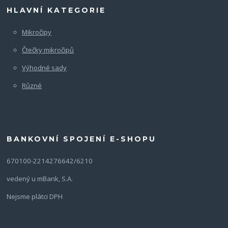
HLAVNÍ KATEGORIE
Mikročipy
Čtečky mikročipů
Výhodné sady
Různé
BANKOVNÍ SPOJENÍ E-SHOPU
670100-2214276642/6210
vedený u mBank, S.A.
Nejsme plátci DPH