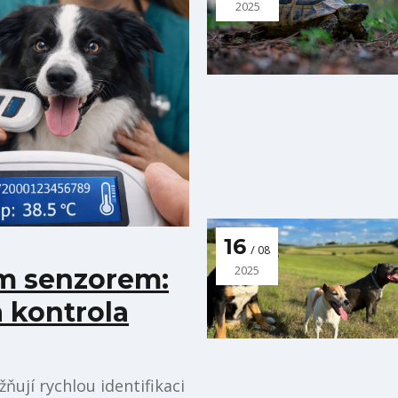
2025
16
08
2025
ím senzorem:
a kontrola
ují rychlou identifikaci