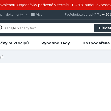
volenou. Objednávky pořízené v termínu 1. - 8.8. budou expedov
ávní dokumenty
Více
Potřebujete poradit?
+420 
Hleda
ečky mikročipů
Výhodné sady
Hospodářská 
ajů