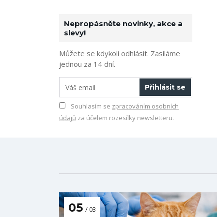
Nepropásněte novinky, akce a
slevy!
Můžete se kdykoli odhlásit. Zasíláme
jednou za 14 dní.
Přihlásit se
Souhlasím se
zpracováním osobních
údajů
za účelem rozesílky newsletteru.
05
03