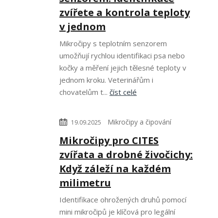
zvířete a kontrola teploty
v jednom
Mikročipy s teplotním senzorem
umožňují rychlou identifikaci psa nebo
kočky a měření jejich tělesné teploty v
jednom kroku. Veterinářům i
chovatelům t...
číst celé
Mikročipy a čipování
19.09.2025
Mikročipy pro CITES
zvířata a drobné živočichy:
Když záleží na každém
milimetru
Identifikace ohrožených druhů pomocí
mini mikročipů je klíčová pro legální