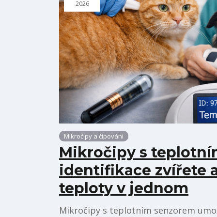
2026
Mikročipy a čipování
Mikročipy s teplotn
identifikace zvířete 
teploty v jednom
Mikročipy s teplotním senzorem umožň