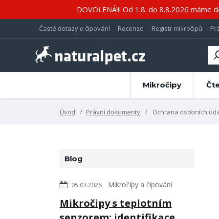
DOVOLENÁ!!! Od 1.8. do 8.8.2026 máme do
Časté dotazy o čipování
Recenze
Registr mikročipů
Pr
Mikročipy
Čt
Úvod
Právní dokumenty
Ochrana osobních úd
Blog
Mikročipy a čipování
05.03.2026
Mikročipy s teplotním
senzorem: identifikace