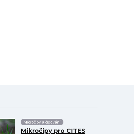
Mikročipy a čipování
Mikročipy pro CITES