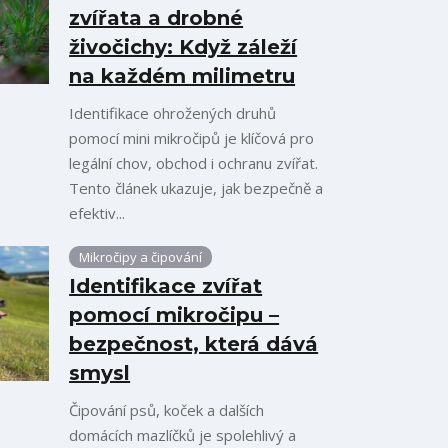
zvířata a drobné
živočichy: Když záleží
na každém milimetru
Identifikace ohrožených druhů
pomocí mini mikročipů je klíčová pro
legální chov, obchod i ochranu zvířat.
Tento článek ukazuje, jak bezpečně a
efektiv...
Mikročipy a čipování
Identifikace zvířat
pomocí mikročipu –
bezpečnost, která dává
smysl
Čipování psů, koček a dalších
domácích mazlíčků je spolehlivý a