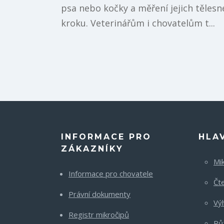
psa nebo kočky a měření jejich tělesn
kroku. Veterinářům i chovatelům t...
INFORMACE PRO
HLA
ZÁKAZNÍKY
Mi
Informace pro chovatele
Čt
Právní dokumenty
Vý
Registr mikročipů
Rů