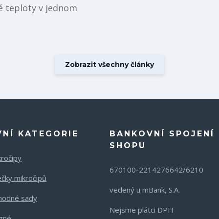
é teploty v jednom
Zobrazit všechny články
VNÍ KATEGORIE
BANKOVNÍ SPOJENÍ 
SHOPU
kročipy
670100-2214276642/6210
ečky mikročipů
vedený u mBank, S.A.
hodné sady
Nejsme plátci DPH
zné