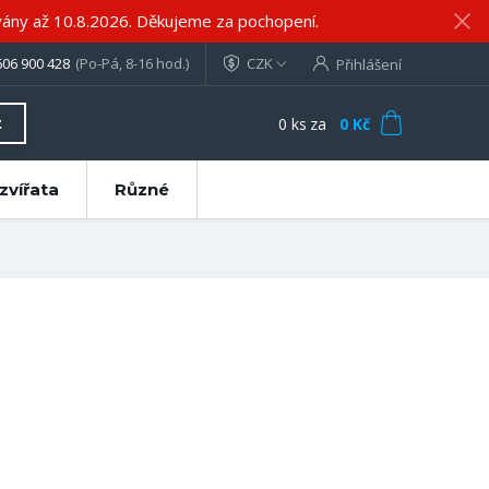
ány až 10.8.2026. Děkujeme za pochopení.
606 900 428
(Po-Pá, 8-16 hod.)
CZK
Přihlášení
0
ks
za
0 Kč
t
zvířata
Různé