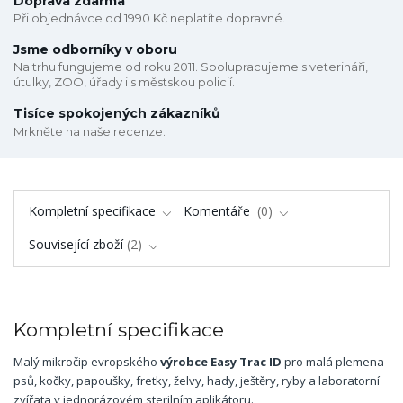
Doprava zdarma
Při objednávce od 1990 Kč neplatíte dopravné.
Jsme odborníky v oboru
Na trhu fungujeme od roku 2011. Spolupracujeme s veterináři,
útulky, ZOO, úřady i s městskou policií.
Tisíce spokojených zákazníků
Mrkněte na naše recenze.
Kompletní specifikace
Komentáře
0
Související zboží
2
Kompletní specifikace
Malý mikročip evropského
výrobce Easy Trac ID
pro malá plemena
psů, kočky, papoušky, fretky, želvy, hady, ještěry, ryby a laboratorní
zvířata v jednorázovém sterilním aplikátoru.