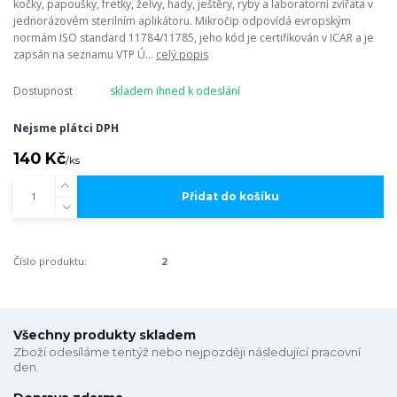
kočky, papoušky, fretky, želvy, hady, ještěry, ryby a laboratorní zvířata v
jednorázovém sterilním aplikátoru. Mikročip odpovídá evropským
normám ISO standard 11784/11785, jeho kód je certifikován v ICAR a je
zapsán na seznamu VTP Ú...
celý popis
Dostupnost
skladem ihned k odeslání
Nejsme plátci DPH
140 Kč
/
ks
Přidat do košíku
Číslo produktu:
2
Všechny produkty skladem
Zboží odesíláme tentýž nebo nejpozději následující pracovní
den.