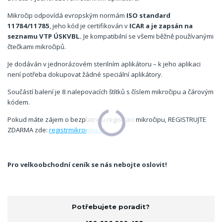
Mikročip odpovídá evropským normám
ISO standard
11784/11785
, jeho kód je certifikován v
ICAR a je zapsán na
seznamu VTP ÚSKVBL.
Je kompatibilní se všemi běžně používanými
čtečkami mikročipů.
Je dodáván v jednorázovém sterilním aplikátoru – k jeho aplikaci
není potřeba dokupovat žádné speciální aplikátory.
Součástí balení je 8 nalepovacích štítků s číslem mikročipu a čárovým
kódem.
Pokud máte zájem o bezplatnou registraci mikročipu, REGISTRUJTE
ZDARMA zde:
registrmikrocipu.cz
Pro velkoobchodní ceník se nás nebojte oslovit!
Potřebujete poradit?