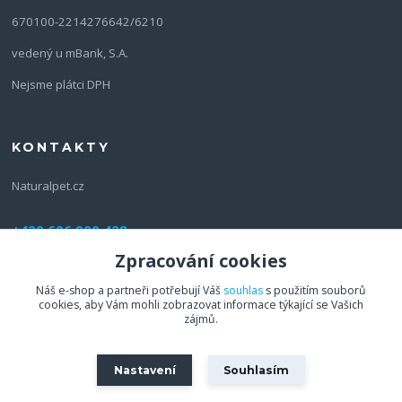
670100-2214276642/6210
vedený u mBank, S.A.
Nejsme plátci DPH
KONTAKTY
Naturalpet.cz
+420 606 900 428
(Po-Pá, 8-16 hod.)
Zpracování cookies
info@naturalpet.cz
Náš e-shop a partneři potřebují Váš
souhlas
s použitím souborů
cookies, aby Vám mohli zobrazovat informace týkající se Vašich
zájmů.
Nastavení
Souhlasím